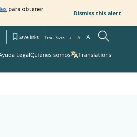
les
para obtener
Dismiss this alert
A
Increase
Save links
Text Size:
A
Default
A
Decrease
Ayuda Legal
Quiénes somos
Translations