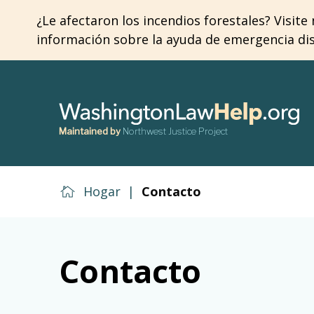
Skip
¿Le afectaron los incendios forestales? Visit
to
información sobre la ayuda de emergencia disp
main
content
Maintained by
Northwest Justice Project
Hogar
|
Contacto
Contacto