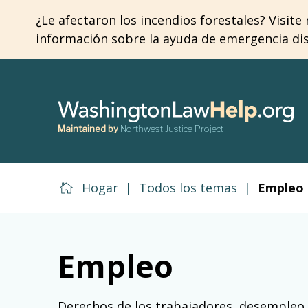
Skip
¿Le afectaron los incendios forestales? Visit
to
información sobre la ayuda de emergencia disp
main
content
Maintained by
Northwest Justice Project
Hogar
|
Todos los temas
|
Empleo
Empleo
Derechos de los trabajadores, desempleo