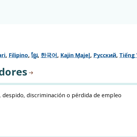
ri
,
Filipino
,
ខ្មែរ
,
한국어
,
Kajin M̧ajeļ
,
Русский
,
Tiếng 
adores
, despido, discriminación o pérdida de empleo