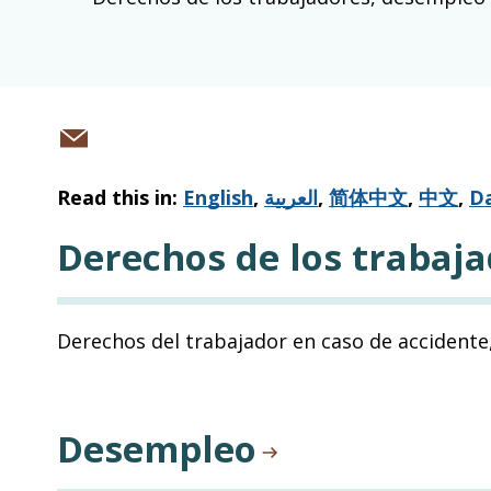
Share
via
Read this in:
English
,
العربية
,
简体中文
,
中文
,
Da
email
Derechos de los trabaj
Derechos del trabajador en caso de accidente
Desempleo