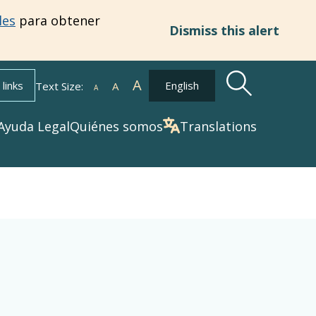
les
para obtener
Dismiss this alert
A
Increase
links
English
Text Size:
A
Default
A
Decrease
Ayuda Legal
Quiénes somos
Translations