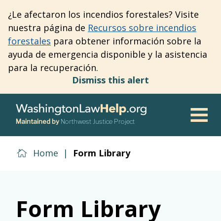
Skip
¿Le afectaron los incendios forestales? Visite
to
nuestra página de
Recursos sobre incendios
main
forestales
para obtener información sobre la
content
ayuda de emergencia disponible y la asistencia
para la recuperación.
Dismiss this alert
Maintained by
Northwest Justice Project
Men
Home
|
Form Library
Form Library