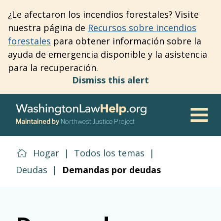
Skip
¿Le afectaron los incendios forestales? Visite
to
nuestra página de
Recursos sobre incendios
main
forestales
para obtener información sobre la
content
ayuda de emergencia disponible y la asistencia
para la recuperación.
Dismiss this alert
Maintained by
Northwest Justice Project
Men
Hogar
|
Todos los temas
|
Deudas
|
Demandas por deudas