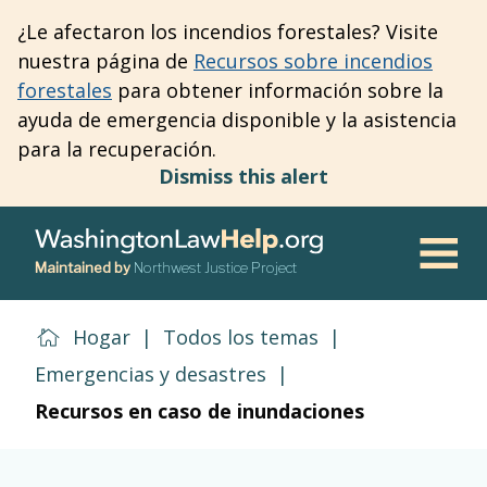
Skip
¿Le afectaron los incendios forestales? Visite
to
nuestra página de
Recursos sobre incendios
main
forestales
para obtener información sobre la
content
ayuda de emergencia disponible y la asistencia
para la recuperación.
Dismiss this alert
Maintained by
Northwest Justice Project
Men
Hogar
|
Todos los temas
|
Emergencias y desastres
|
Recursos en caso de inundaciones