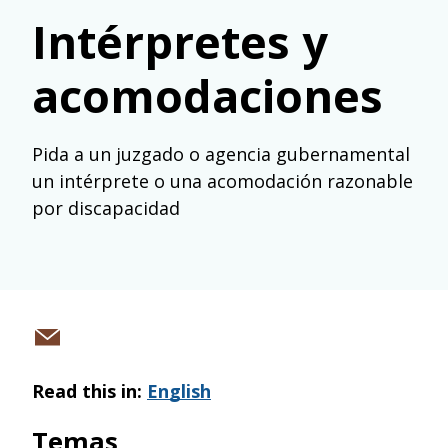
Intérpretes y
acomodaciones
Pida a un juzgado o agencia gubernamental
un intérprete o una acomodación razonable
por discapacidad
Share
via
Read this in:
English
email
Temas