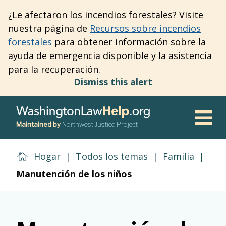
Skip
¿Le afectaron los incendios forestales? Visite
to
nuestra página de
Recursos sobre incendios
main
forestales
para obtener información sobre la
content
ayuda de emergencia disponible y la asistencia
para la recuperación.
Dismiss this alert
Maintained by
Northwest Justice Project
Men
Hogar
|
Todos los temas
|
Familia
|
Manutención de los niños