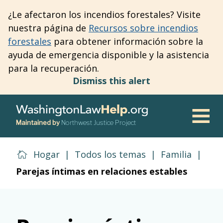
Skip
¿Le afectaron los incendios forestales? Visite
to
nuestra página de
Recursos sobre incendios
main
forestales
para obtener información sobre la
content
ayuda de emergencia disponible y la asistencia
para la recuperación.
Dismiss this alert
Maintained by
Northwest Justice Project
Men
Hogar
|
Todos los temas
|
Familia
|
Parejas íntimas en relaciones estables