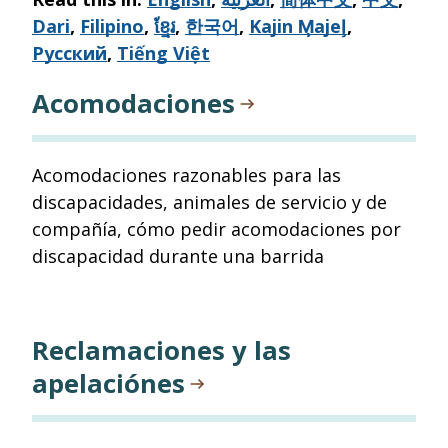
email
Dari
,
Filipino
,
ខ្មែរ
,
한국어
,
Kajin M̧ajeļ
,
Русский
,
Tiếng Việt
Acomodaciones
Acomodaciones razonables para las
discapacidades, animales de servicio y de
compañía, cómo pedir acomodaciones por
discapacidad durante una barrida
Reclamaciones y las
apelaciónes