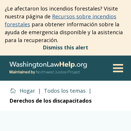
Skip
¿Le afectaron los incendios forestales? Visite
to
nuestra página de
Recursos sobre incendios
main
forestales
para obtener información sobre la
content
ayuda de emergencia disponible y la asistencia
para la recuperación.
Dismiss this alert
Maintained by
Northwest Justice Project
Men
Hogar
|
Todos los temas
|
Derechos de los discapacitados