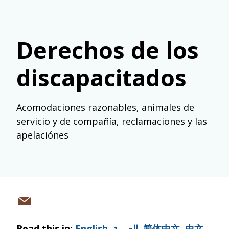
Derechos de los
discapacitados
Acomodaciones razonables, animales de
servicio y de compañía, reclamaciones y las
apelaciónes
Share
via
Read this in:
English
,
العربية
,
简体中文
,
中文
,